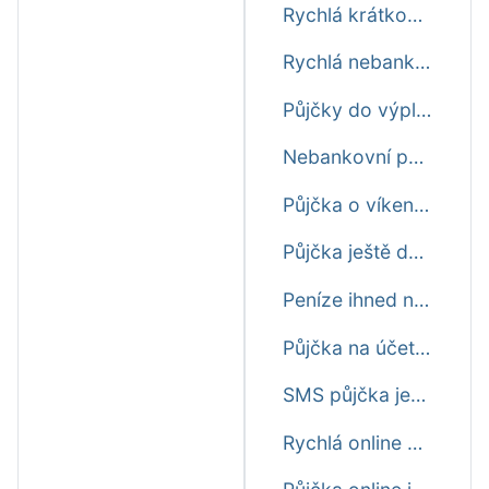
Rychlá krátkodobá půjčka před výplatou ještě dnes
Rychlá nebankovní půjčka ještě dnes
Půjčky do výplaty ještě dnes první zdarma
Nebankovní půjčka ihned na účet ještě dnes
Půjčka o víkendu ještě dnes ihned na účet
Půjčka ještě dnes online ihned na účet
Peníze ihned na účet ještě dnes
Půjčka na účet do výplaty ještě dnes
SMS půjčka ještě dnes ihned
Rychlá online půjčka ještě dnes