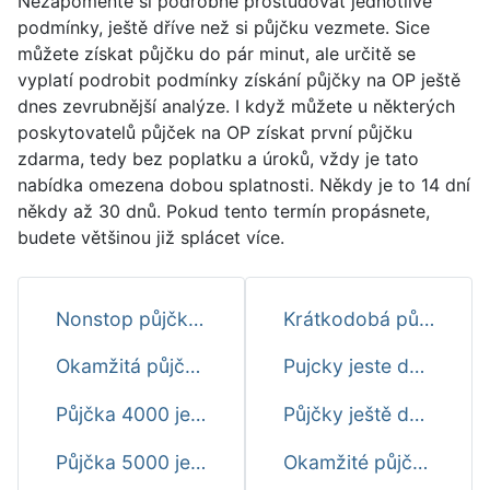
Nezapomeňte si podrobně prostudovat jednotlivé
podmínky, ještě dříve než si půjčku vezmete. Sice
můžete získat půjčku do pár minut, ale určitě se
vyplatí podrobit podmínky získání půjčky na OP ještě
dnes zevrubnější analýze. I když můžete u některých
poskytovatelů půjček na OP získat první půjčku
zdarma, tedy bez poplatku a úroků, vždy je tato
nabídka omezena dobou splatnosti. Někdy je to 14 dní
někdy až 30 dnů. Pokud tento termín propásnete,
budete většinou již splácet více.
Nonstop půjčky ještě dnes
Krátkodobá půjčka ještě dnes
Okamžitá půjčka ještě dnes
Pujcky jeste dnes
Půjčka 4000 ještě dnes
Půjčky ještě dnes
Půjčka 5000 ještě dnes
Okamžité půjčky ještě dnes