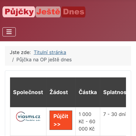
Jste zde:
Titulní stránka
Půjčka na OP ještě dnes
Společnost
Žádost
Částka
Splatnost
1 000
7 - 30 dní
Půjčit
Kč - 60
>>
000 Kč