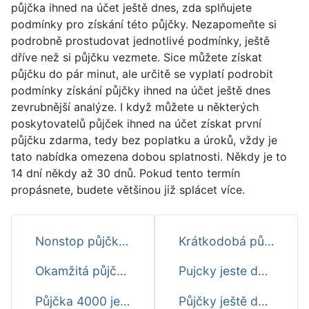
půjčka ihned na účet ještě dnes, zda splňujete
podmínky pro získání této půjčky. Nezapomeňte si
podrobně prostudovat jednotlivé podmínky, ještě
dříve než si půjčku vezmete. Sice můžete získat
půjčku do pár minut, ale určitě se vyplatí podrobit
podmínky získání půjčky ihned na účet ještě dnes
zevrubnější analýze. I když můžete u některých
poskytovatelů půjček ihned na účet získat první
půjčku zdarma, tedy bez poplatku a úroků, vždy je
tato nabídka omezena dobou splatnosti. Někdy je to
14 dní někdy až 30 dnů. Pokud tento termín
propásnete, budete většinou již splácet více.
Nonstop půjčky ještě dnes
Krátkodobá půjčka ještě dnes
Okamžitá půjčka ještě dnes
Pujcky jeste dnes
Půjčka 4000 ještě dnes
Půjčky ještě dnes