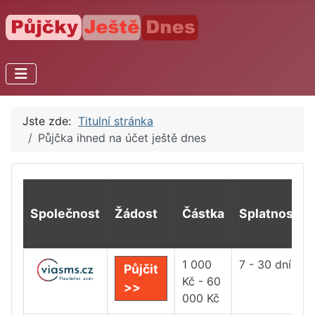
Jste zde:
Titulní stránka
Půjčka ihned na účet ještě dnes
Společnost
Žádost
Částka
Splatnost
1 000
7 - 30 dní
Půjčit
Kč - 60
>>
000 Kč