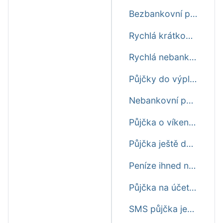
Bezbankovní půjčka ještě dnes
Rychlá krátkodobá půjčka před výplatou ještě dnes
Rychlá nebankovní půjčka ještě dnes
Půjčky do výplaty ještě dnes první zdarma
Nebankovní půjčka ihned na účet ještě dnes
Půjčka o víkendu ještě dnes ihned na účet
Půjčka ještě dnes online ihned na účet
Peníze ihned na účet ještě dnes
Půjčka na účet do výplaty ještě dnes
SMS půjčka ještě dnes ihned